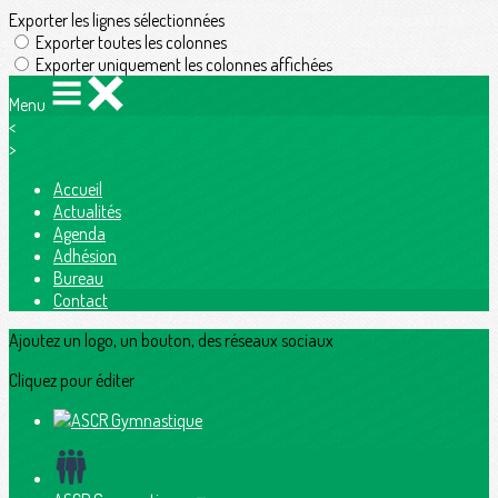
Exporter les lignes sélectionnées
Exporter toutes les colonnes
Exporter uniquement les colonnes affichées
Menu
<
>
Accueil
Actualités
Agenda
Adhésion
Bureau
Contact
Ajoutez un logo, un bouton, des réseaux sociaux
Cliquez pour éditer