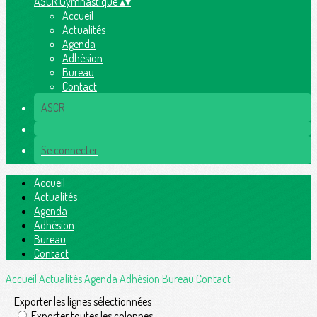
ASCR Gymnastique
▴
▾
Accueil
Actualités
Agenda
Adhésion
Bureau
Contact
ASCR
Se connecter
Accueil
Actualités
Agenda
Adhésion
Bureau
Contact
Accueil
Actualités
Agenda
Adhésion
Bureau
Contact